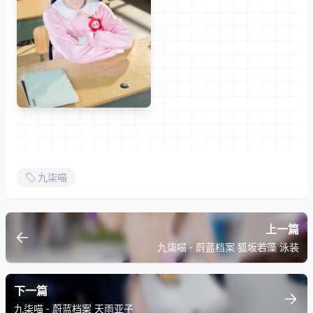
九柒喵
上一篇
九柒喵 - 蔚蓝档案 狐坂若藻 泳装
下一篇
九柒喵 - 蔚蓝档案 天雨亚子