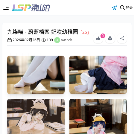
登录
九柒喵 - 蔚蓝档案 妃咲幼稚园
「25」
0
2026年02月26日
109
awinds