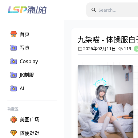
首页
九柒喵 - 体操服白
写真
2026年02月11日
119
Cosplay
JK制服
AI
功能区
美图广场
随便逛逛