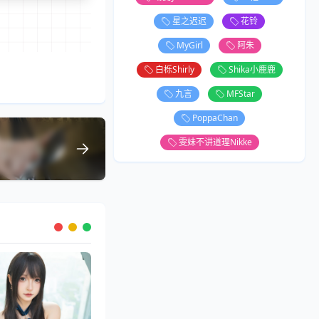
星之迟迟
花铃
MyGirl
阿朱
白栎Shirly
Shika小鹿鹿
九言
MFStar
PoppaChan
雯妹不讲道理Nikke