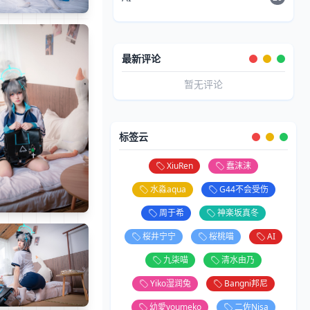
最新评论
暂无评论
标签云
XiuRen
蠢沫沫
水淼aqua
G44不会受伤
周于希
神楽坂真冬
桜井宁宁
桜桃喵
AI
九柒喵
清水由乃
Yiko湿润兔
Bangni邦尼
幼愛youmeko
二佐Nisa