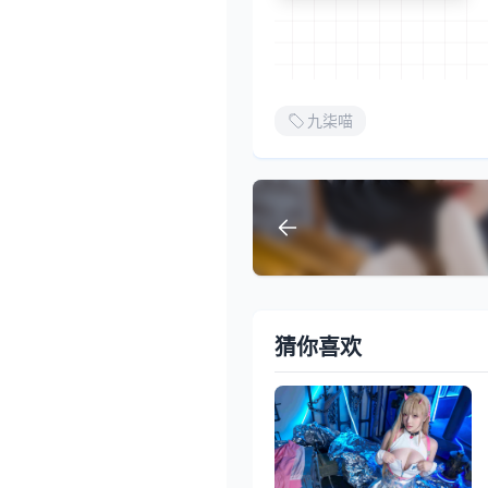
九柒喵
猜你喜欢