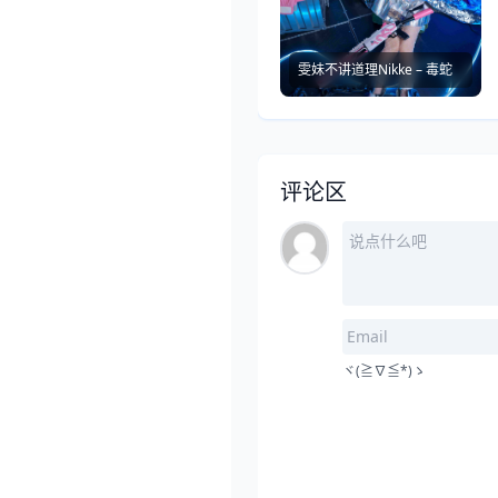
雯妹不讲道理Nikke – 毒蛇
评论区
ヾ(≧∇≦*)ゝ