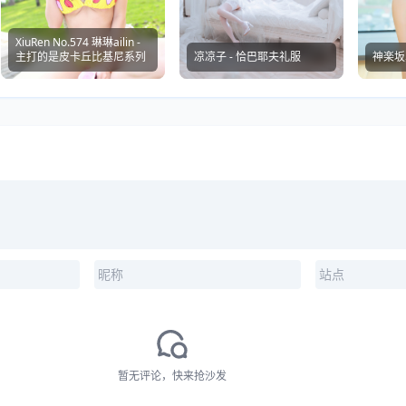
XiuRen No.574 琳琳ailin -
主打的是皮卡丘比基尼系列
凉凉子 - 恰巴耶夫礼服
神楽坂
暂无评论，快来抢沙发