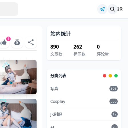
登录
站内统计
1
890
262
0
文章数
标签数
评论量
分类列表
写真
308
Cosplay
550
JK制服
12
AI
20