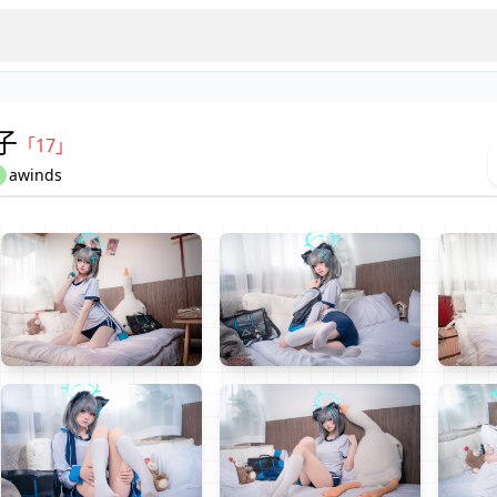
子
「17」
awinds