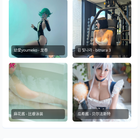
幼愛youmeko - 龙卷
김 빛나라 - bitnara 3
麻花酱 - 比睿泳装
瓜希酱 - 贝尔法斯特