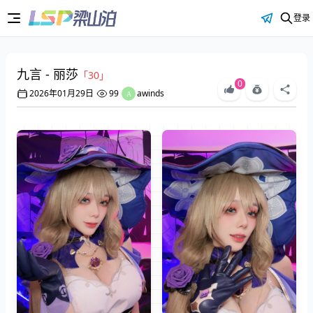
登录
九言 - 丽莎
「30」
0
2026年01月29日
99
awinds