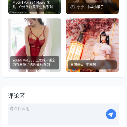
MyGirl Vol.394 Flower朱可
儿 - 户外学院风学生装系列
桜井宁宁 - 中华小娘子
YouMi Vol.333 王雨纯 - 镂空
内衣与隐约透视薄纱系列
果咩酱w - 中国风
评论区