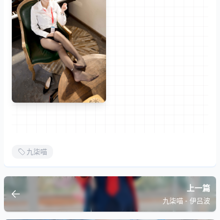
九柒喵
上一篇
九柒喵 - 伊吕波