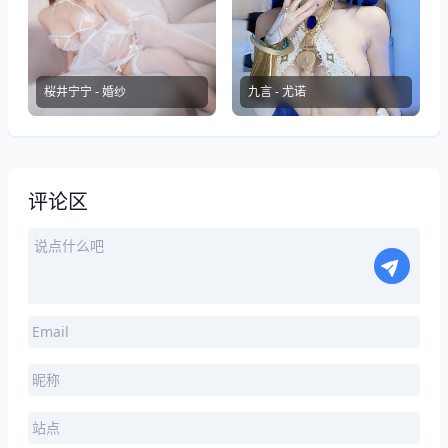
桜井宁宁 - 婚纱
九言 - 尤诺
评论区