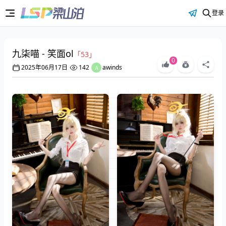
登录
九柒喵 - 笑面ol
「53」
0
2025年06月17日
142
awinds