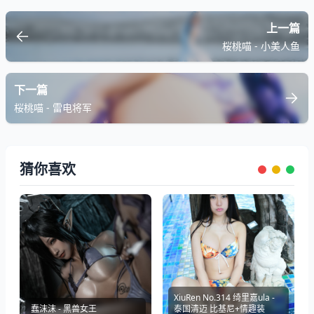
上一篇
桜桃喵 - 小美人鱼
下一篇
桜桃喵 - 雷电将军
猜你喜欢
XiuRen No.314 绮里嘉ula -
蠢沫沫 - 黑兽女王
泰国清迈 比基尼+情趣装