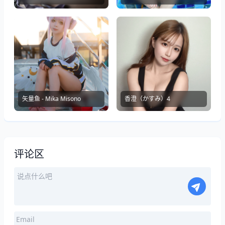
矢量鱼 - Mika Misono
香澄（かすみ）4
评论区