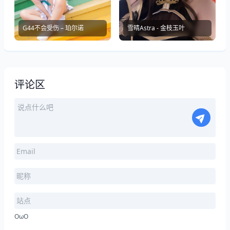
G44不会受伤 – 珀尔诺
雪晴Astra - 金枝玉叶
评论区
OωO