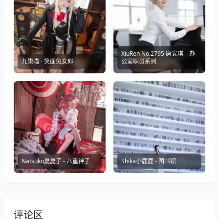
XiuRen No.2795 唐安琪 – 办
九柒喵 - 笑面兔女郎
公室职员系列
Natsuko夏夏子 - 八重神子
Shika小鹿鹿 - 图书馆
评论区